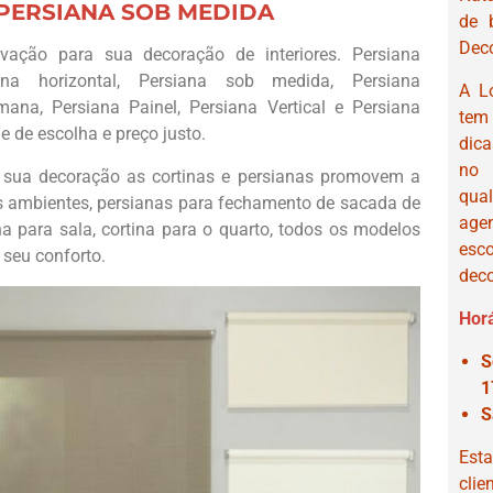
PERSIANA SOB MEDIDA
de 
Deco
ovação para sua decoração de interiores. Persiana
ana horizontal, Persiana sob medida, Persiana
A L
ana, Persiana Painel, Persiana Vertical e Persiana
tem
de de escolha e preço justo.
dic
no 
sua decoração as cortinas e persianas promovem a
qua
s ambientes, persianas para fechamento de sacada de
age
na para sala, cortina para o quarto, todos os modelos
esc
 seu conforto.
deco
Horá
S
1
S
Esta
clie