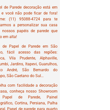
el de Parede decoração está em
, e você não pode ficar de fora!
me: (11) 95088-4724 para te
darmos a personalizar sua casa
 nossos papéis de parede que
o em alta!
a de Papel de Parede em São
lo, fácil acesso das regiões:
ca, Vila Prudente, Alphaville,
mbi, Jardins, Itapevi, Guarulhos,
to André, São Bernardo do
po, São Caetano do Sul…
olha com facilidade a decoração
casa, conheça nosso Showroom
Papel de Parede, Painel
gráfico, Cortina, Persiana, Palha
ral, Papel de parede para quarto