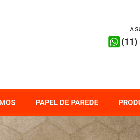
A S
(11)
OMOS
PAPEL DE PAREDE
PROD