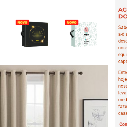
AG
DO
Sab
a-d
des
nos
equ
capa
Entr
hoje
nos
lev
med
faz
casa
Con