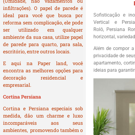
(Umidade, não vazamentos ou
infiltrações). O papel de parede é
ideal para você que busca por
Sofisticação e in
reforma sem complicação, ele pode
Vertical e Persi
ser utilizado em qualquer
Rolô, Persiana Rom
ambiente da sua casa, utilize papel
horizontal, varieda
de parede para quarto, para sala,
Além de compor a 
escritório, entre outros locais.
privacidade de seu
E aqui na Paper land, você
apartamento, corti
encontra as melhores opções para
ideias para garantir
decoração residencial e
empresarial.
Cortina
Persiana
Cortina e Persiana especiais sob
medida, dão um charme e luxo
incomparáveis aos seus
ambientes, promovendo também o