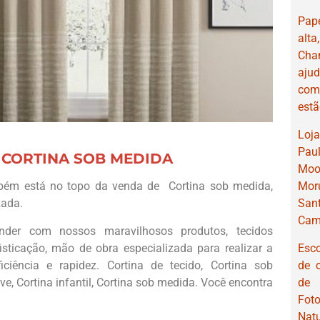
Pap
alta
Cha
aju
com
estã
Loj
Pau
CORTINA SOB MEDIDA
Moo
Moru
bém está no topo da venda de Cortina sob medida,
San
zada.
Cam
nder com nossos maravilhosos produtos, tecidos
Esc
isticação, mão de obra especializada para realizar a
de 
iciência e rapidez. Cortina de tecido, Cortina sob
de 
e, Cortina infantil, Cortina sob medida. Você encontra
Foto
Natu