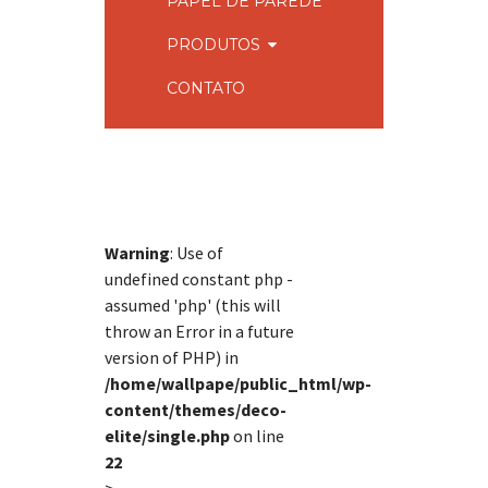
PAPEL DE PAREDE
PRODUTOS
CONTATO
Warning
: Use of
undefined constant php -
assumed 'php' (this will
throw an Error in a future
version of PHP) in
/home/wallpape/public_html/wp-
content/themes/deco-
elite/single.php
on line
22