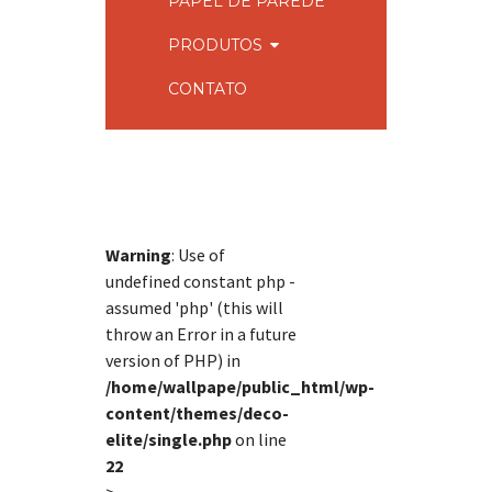
PAPEL DE PAREDE
PRODUTOS
CONTATO
Warning
: Use of
undefined constant php -
assumed 'php' (this will
throw an Error in a future
version of PHP) in
/home/wallpape/public_html/wp-
content/themes/deco-
elite/single.php
on line
22