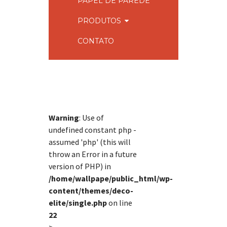
PAPEL DE PAREDE
PRODUTOS
CONTATO
Warning
: Use of
undefined constant php -
assumed 'php' (this will
throw an Error in a future
version of PHP) in
/home/wallpape/public_html/wp-
content/themes/deco-
elite/single.php
on line
22