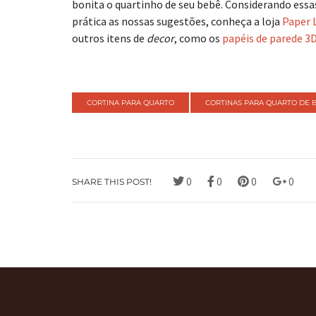
bonita o quartinho de seu bebê. Considerando ess
prática as nossas sugestões, conheça a loja
Paper 
outros itens de
decor
, como os
papéis de parede 3
CORTINA PARA QUARTO
CORTINAS PARA QUARTO DE 
0
0
0
0
SHARE THIS POST!