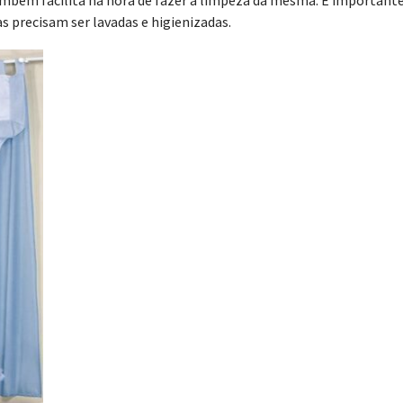
 também facilita na hora de fazer a limpeza da mesma. É important
 precisam ser lavadas e higienizadas.