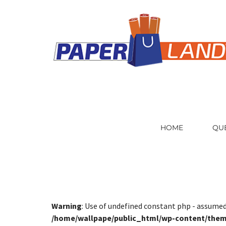
HOME
QU
Warning
: Use of undefined constant php - assumed 
/home/wallpape/public_html/wp-content/theme