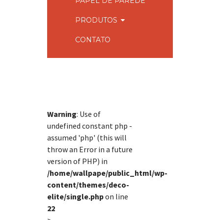
PAPEL DE PAREDE
PRODUTOS
CONTATO
Warning
: Use of
undefined constant php -
assumed 'php' (this will
throw an Error in a future
version of PHP) in
/home/wallpape/public_html/wp-
content/themes/deco-
elite/single.php
on line
22