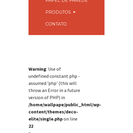
PAPEL DE PAREDE
PRODUTOS
CONTATO
Warning
: Use of
undefined constant php -
assumed 'php' (this will
throw an Error in a future
version of PHP) in
/home/wallpape/public_html/wp-
content/themes/deco-
elite/single.php
on line
22