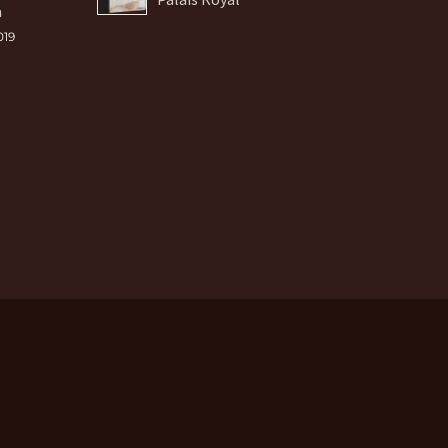
a
019