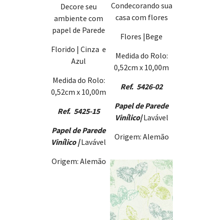
Condecorando sua
Decore seu
casa com flores
ambiente com
papel de Parede
Flores |Bege
Florido | Cinza e
Medida do Rolo:
Azul
0,52cm x 10,00m
Medida do Rolo:
Ref. 5426-02
0,52cm x 10,00m
Papel de Parede
Ref. 5425-15
Vinílico
|
Lavável
Papel de Parede
Origem: Alemão
Vinílico |
Lavável
Origem: Alemão