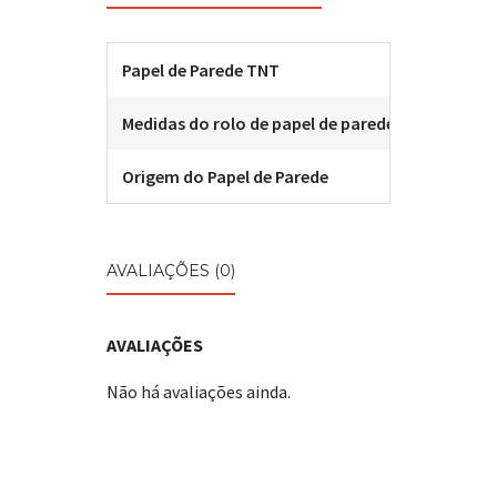
Papel de Parede TNT
Papel de 
Medidas do rolo de papel de parede
10,00m x 
Origem do Papel de Parede
Papel de 
AVALIAÇÕES (0)
AVALIAÇÕES
Não há avaliações ainda.