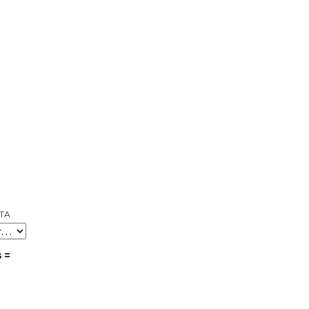
TA
s =